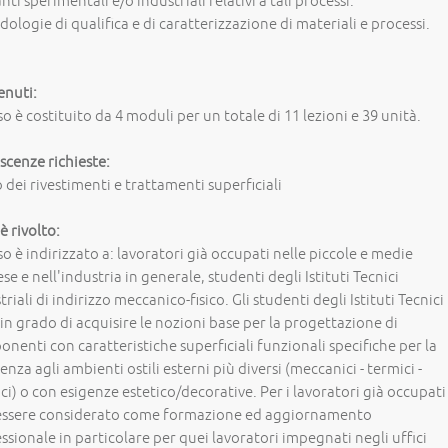
nti sperimentali e/o industriali relativi a tali processi.
ologie di qualifica e di caratterizzazione di materiali e processi.
enuti:
rso è costituito da 4 moduli per un totale di 11 lezioni e 39 unità.
cenze richieste:
 dei rivestimenti e trattamenti superficiali
 è rivolto:
rso è indirizzato a: lavoratori già occupati nelle piccole e medie
se e nell'industria in generale, studenti degli Istituti Tecnici
triali di indirizzo meccanico-fisico. Gli studenti degli Istituti Tecnici
in grado di acquisire le nozioni base per la progettazione di
nenti con caratteristiche superficiali funzionali specifiche per la
tenza agli ambienti ostili esterni più diversi (meccanici - termici -
ci) o con esigenze estetico/decorative. Per i lavoratori già occupati
essere considerato come formazione ed aggiornamento
ssionale in particolare per quei lavoratori impegnati negli uffici