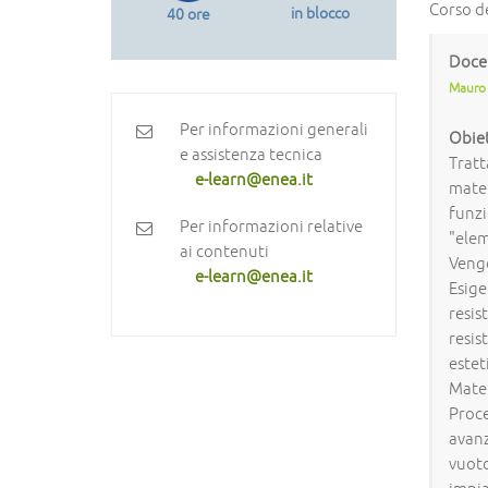
Corso de
in blocco
40 ore
Doce
Mauro 
Per informazioni generali
Obiet
e assistenza tecnica
Tratt
e-learn@enea.it
mater
funzi
Per informazioni relative
"elem
ai contenuti
Vengo
e-learn@enea.it
Esige
resis
resis
estet
Mater
Proce
avanz
vuoto