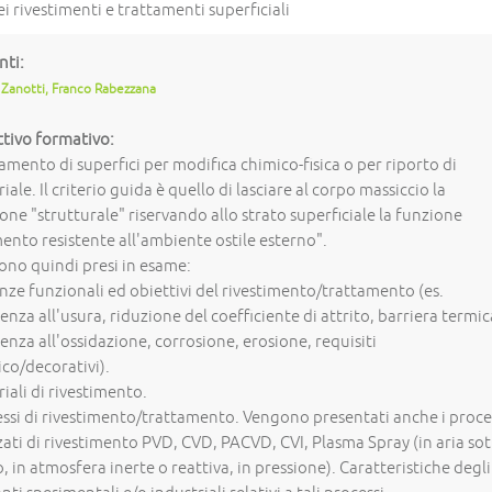
i rivestimenti e trattamenti superficiali
nti:
Zanotti, Franco Rabezzana
tivo formativo:
amento di superfici per modifica chimico-fisica o per riporto di
iale. Il criterio guida è quello di lasciare al corpo massiccio la
one "strutturale" riservando allo strato superficiale la funzione
ento resistente all'ambiente ostile esterno".
no quindi presi in esame:
nze funzionali ed obiettivi del rivestimento/trattamento (es.
tenza all'usura, riduzione del coefficiente di attrito, barriera termic
tenza all'ossidazione, corrosione, erosione, requisiti
ico/decorativi).
iali di rivestimento.
ssi di rivestimento/trattamento. Vengono presentati anche i proce
ati di rivestimento PVD, CVD, PACVD, CVI, Plasma Spray (in aria so
, in atmosfera inerte o reattiva, in pressione). Caratteristiche degli