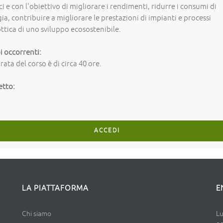
ci e con l'obiettivo di migliorare i rendimenti, ridurre i consumi di
ia, contribuire a migliorare le prestazioni di impianti e processi
ottica di uno sviluppo ecosostenibile.
 occorrenti:
rata del corso è di circa 40 ore.
etto:
ACCEDI
LA PIATTAFORMA
E
Chi siamo
Lu