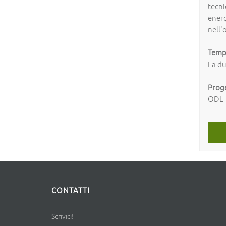
tecni
energ
nell'
Tempi
La du
Prog
ODL
CONTATTI
Scrivici!