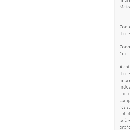
impia
Metod
Cont
il co
Conos
Corso
A chi
Il co
impre
Indus
sono 
compo
resis
chimi
può 
profe