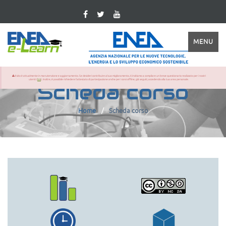
MENU
Il sito è attualmente in manutenzione e aggiornamento. Se desideri contribuire al suo miglioramento, ti invitiamo a compilare un breve questionario realizzato per i nostri
utenti (
link
). Inoltre, è possibile richiedere l'attestato di partecipazione anche per i corsi offline, già seguiti, accedendo alla tua area personale.
Scheda corso
Home
Scheda corso