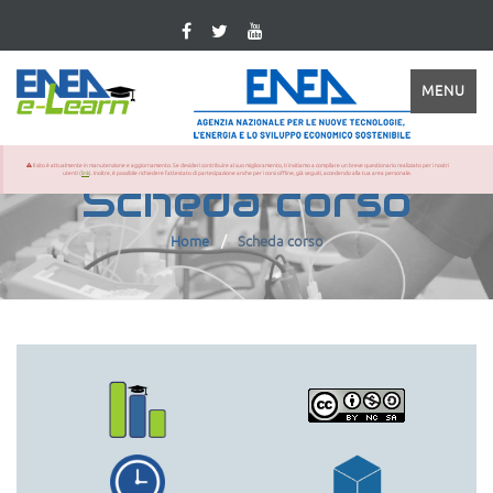
MENU
Il sito è attualmente in manutenzione e aggiornamento. Se desideri contribuire al suo miglioramento, ti invitiamo a compilare un breve questionario realizzato per i nostri
utenti (
link
). Inoltre, è possibile richiedere l'attestato di partecipazione anche per i corsi offline, già seguiti, accedendo alla tua area personale.
Scheda corso
Home
Scheda corso