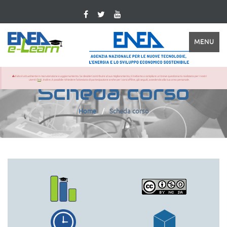
MENU
Il sito è attualmente in manutenzione e aggiornamento. Se desideri contribuire al suo miglioramento, ti invitiamo a compilare un breve questionario realizzato per i nostri
utenti (
link
). Inoltre, è possibile richiedere l'attestato di partecipazione anche per i corsi offline, già seguiti, accedendo alla tua area personale.
Scheda corso
Home
Scheda corso