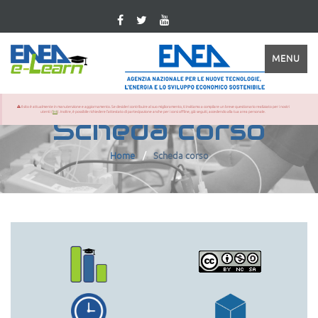
MENU
Il sito è attualmente in manutenzione e aggiornamento. Se desideri contribuire al suo miglioramento, ti invitiamo a compilare un breve questionario realizzato per i nostri
utenti (
link
). Inoltre, è possibile richiedere l'attestato di partecipazione anche per i corsi offline, già seguiti, accedendo alla tua area personale.
Scheda corso
Home
Scheda corso