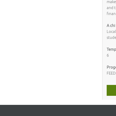
maker
and t
finan
A chi
Local
stude
Tempi
6
Prog
FEE