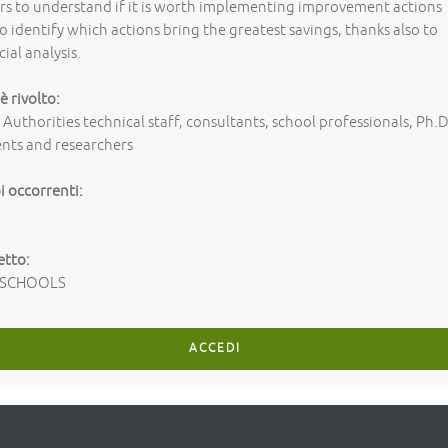
s to understand if it is worth implementing improvement actions
o identify which actions bring the greatest savings, thanks also to
cial analysis.
 è rivolto:
 Authorities technical staff, consultants, school professionals, Ph.D
nts and researchers
 occorrenti:
etto:
DSCHOOLS
ACCEDI