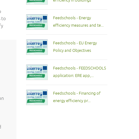
efficiency in buildings
o
Feedschools - Energy
 to
fy
efficiency measures and te...
Feedschools - EU Energy
Policy and Objectives
Feedschools - FEEDSCHOOLS
application: ERE app,...
Feedschools - Financing of
ion
energy efficiency pr...
d