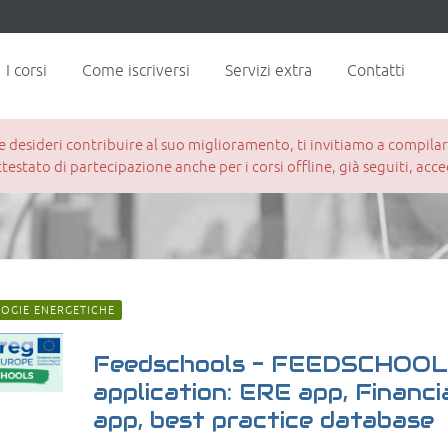
I corsi
Come iscriversi
Servizi extra
Contatti
esideri contribuire al suo miglioramento, ti invitiamo a compilare 
attestato di partecipazione anche per i corsi offline, già seguiti, ac
OGIE ENERGETICHE
Feedschools - FEEDSCHOO
application: ERE app, Financi
app, best practice database