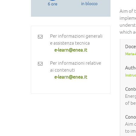
in blocco
6 ore
Aim of t
impleme
underst
which ac
Per informazioni generali
e assistenza tecnica
Doce
e-learn@enea.it
Maria-
Per informazioni relative
Auth
ai contenuti
Instru
e-learn@enea.it
Cont
Energ
of be
Conos
Aim o
to i